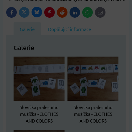
Bluesky
Twitter
Facebook
Pinterest
Reddit
LinkedIn
WhatsApp
E-
mail
Galerie
Doplňující informace
Galerie
Slovíčka pralesního
Slovíčka pralesního
mužíčka - CLOTHES
mužíčka - CLOTHES
AND COLORS
AND COLORS