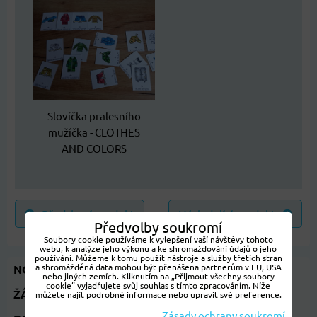
Slovíčka pralesního
mužíčka - CLOTHES
AND COLORS
Předchozí produkt
Následující produkt
Předvolby soukromí
Soubory cookie používáme k vylepšení vaší návštěvy tohoto
webu, k analýze jeho výkonu a ke shromažďování údajů o jeho
používání. Můžeme k tomu použít nástroje a služby třetích stran
a shromážděná data mohou být přenášena partnerům v EU, USA
NOVINKY 2026
nebo jiných zemích. Kliknutím na „Přijmout všechny soubory
cookie“ vyjadřujete svůj souhlas s tímto zpracováním. Níže
ŽÁKOVSKÁ KNÍŽKA
můžete najít podrobné informace nebo upravit své preference.
Zásady ochrany soukromí