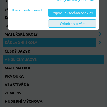
DEN STROMŮ 20.ŘÍJNA
SVATÝ VÁCLAV
Ukázat podrobnosti
Přijmout všechny cookies
ZÁPIS 2028
Odmítnout vše
SPU
MATEŘSKÉ ŠKOLY
ZÁKLADNÍ ŠKOLY
ČESKÝ JAZYK
ANGLICKÝ JAZYK
MATEMATIKA
PRVOUKA
VLASTIVĚDA
ZEMĚPIS
HUDEBNÍ VÝCHOVA