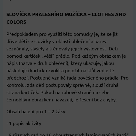
SLOVÍČKA PRALESNÍHO MUŽÍČKA – CLOTHES AND
COLORS
Předpokladem pro využití této pomůcky je, že se již
dříve děti se slovíčky v oblasti oblečení a barev
seznámily, slyšely a trénovaly jejich výslovnost. Děti
pomocí kartiček „věší" prádlo. Pod každým obrázkem je
nápis (barva + druh oblečení), který ukazuje, jakou
následující kartičku zvolit a položit na stůl vedle té
předchozí. Postupně vzniká řada pověšeného prádla. Pro
kontrolu, zda děti postupovaly správně, slouží druhá
strana kartiček. Pokud na rubové straně na sebe
černobílým obrázkem navazují, je řešení bez chyby.
Obsah balení pro 1 – 2 žáky:
· 1 popis aktivity
· 9 různých sad po 16 oboustranných laminovaných kartič