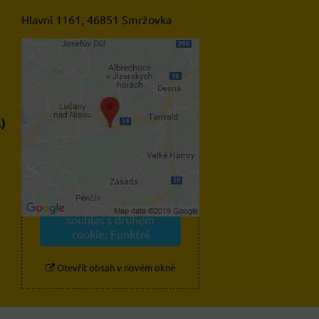
Hlavní 1161, 46851 Smržovka
Externí obsah je blokován
Volbami soukromí
.)
Přejete si načíst externí
obsah?
Povolit jednou
Povolit a zapamatovat -
souhlas s druhem
cookie: Funkční
Otevřít obsah v novém okně