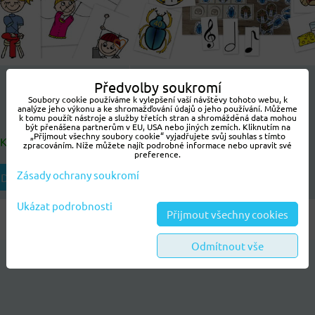
Předvolby soukromí
NOVINKA
Soubory cookie používáme k vylepšení vaší návštěvy tohoto webu, k
3710 Kč
analýze jeho výkonu a ke shromažďování údajů o jeho používání. Můžeme
k tomu použít nástroje a služby třetích stran a shromážděná data mohou
být přenášena partnerům v EU, USA nebo jiných zemích. Kliknutím na
„Přijmout všechny soubory cookie“ vyjadřujete svůj souhlas s tímto
SKLADEM
Dostupnost:
SKLADEM
zpracováním. Níže můžete najít podrobné informace nebo upravit své
preference.
Zásady ochrany soukromí
DO KOŠÍKU
ZVOLTE VARIANTU
Ukázat podrobnosti
Přijmout všechny cookies
Odmítnout vše