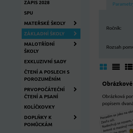
ZÁPIS 2028
Parametr
SPU
MATEŘSKÉ ŠKOLY
Ročník:
ZÁKLADNÍ ŠKOLY
MALOTŘÍDNÍ
Rozsah pom
ŠKOLY
EXKLUZIVNÍ SADY
ČTENÍ A POSLECH S
Mřížka
Sezn
Ta
POROZUMĚNÍM
Obrázkové
PRVOPOČÁTEČNÍ
Obrázková pom
ČTENÍ A PSANÍ
popisem dvanác
KOLÍČKOVKY
DOPLŇKY K
POMŮCKÁM