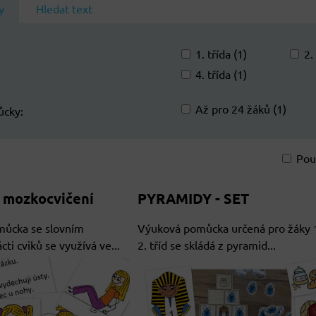
y
Hledat text
1. třída (1)
2.
4. třída (1)
Až pro 24 žáků (1)
ůcky:
Pou
am
bulka
 mozkocvičení
PYRAMIDY - SET
ůcka se slovním
Výuková pomůcka určená pro žáky 1
ti cviků se využívá ve...
2. tříd se skládá z pyramid...