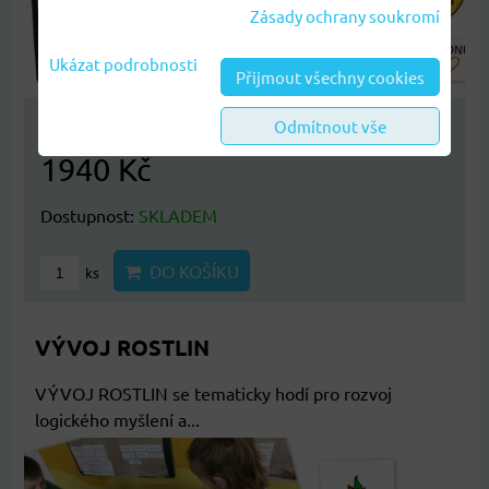
Zásady ochrany soukromí
Ukázat podrobnosti
Přijmout všechny cookies
Odmítnout vše
NOVINKA
1940 Kč
Dostupnost:
SKLADEM
DO KOŠÍKU
ks
VÝVOJ ROSTLIN
VÝVOJ ROSTLIN se tematicky hodí pro rozvoj
logického myšlení a...