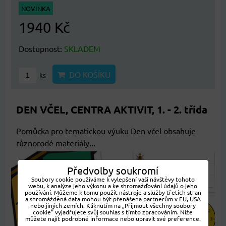
NOVINKA
1940 Kč
Dostupnost:
SKLADEM
DO KOŠÍKU
ks
DEN VČEL, CENTRA AKTIVIT, 1. - 2. třída
Pomůcka pro tematickou výuku Den včel obsahuje
různorodé materiály...
Předvolby soukromí
Soubory cookie používáme k vylepšení vaší návštěvy tohoto
webu, k analýze jeho výkonu a ke shromažďování údajů o jeho
používání. Můžeme k tomu použít nástroje a služby třetích stran
a shromážděná data mohou být přenášena partnerům v EU, USA
nebo jiných zemích. Kliknutím na „Přijmout všechny soubory
cookie“ vyjadřujete svůj souhlas s tímto zpracováním. Níže
můžete najít podrobné informace nebo upravit své preference.