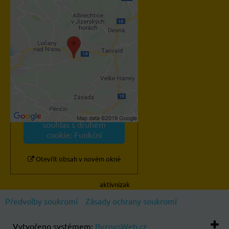
Externí obsah je blokován
Volbami soukromí
Přejete si načíst externí
obsah?
Povolit jednou
Povolit a zapamatovat -
souhlas s druhem
cookie: Funkční
Otevřít obsah v novém okně
aktivnizak
Předvolby soukromí
Zásady ochrany soukromí
Vytvořeno systémem:
ByznysWeb.cz