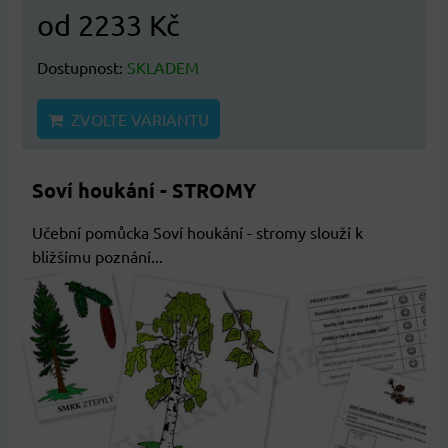
od 2233 Kč
Dostupnost:
SKLADEM
ZVOLTE VARIANTU
Soví houkání - STROMY
Učební pomůcka Soví houkání - stromy slouží k
bližšímu poznání...