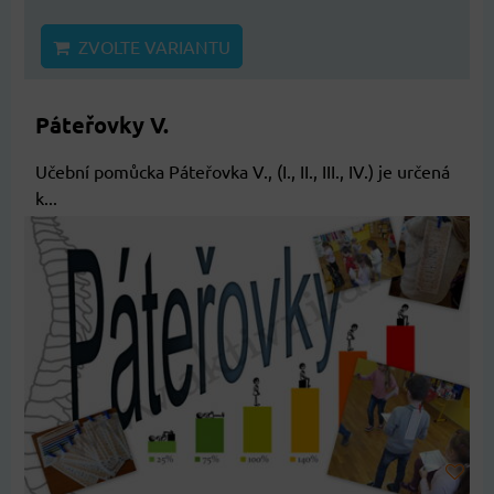
ZVOLTE VARIANTU
Páteřovky V.
Učební pomůcka Páteřovka V., (I., II., III., IV.) je určená
k...