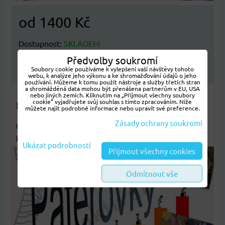
od 1400 Kč
Dostupnost:
SKLADEM
Předvolby soukromí
ZVOLTE VARIANTU
Soubory cookie používáme k vylepšení vaší návštěvy tohoto
webu, k analýze jeho výkonu a ke shromažďování údajů o jeho
používání. Můžeme k tomu použít nástroje a služby třetích stran
a shromážděná data mohou být přenášena partnerům v EU, USA
nebo jiných zemích. Kliknutím na „Přijmout všechny soubory
cookie“ vyjadřujete svůj souhlas s tímto zpracováním. Níže
Páteřovky I. pro malotřídní školy
můžete najít podrobné informace nebo upravit své preference.
Zásady ochrany soukromí
Učební pomůcka Páteřovka I., (II., III., IV., V.) je určená
k...
Ukázat podrobnosti
Přijmout všechny cookies
Odmítnout vše