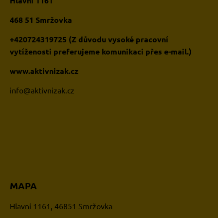
Hlavní 1161
468 51 Smržovka
+420724319725 (Z důvodu vysoké pracovní
vytíženosti preferujeme komunikaci přes e-mail.)
www.aktivnizak.cz
i
nfo@aktivnizak.cz
MAPA
Hlavní 1161, 46851 Smržovka