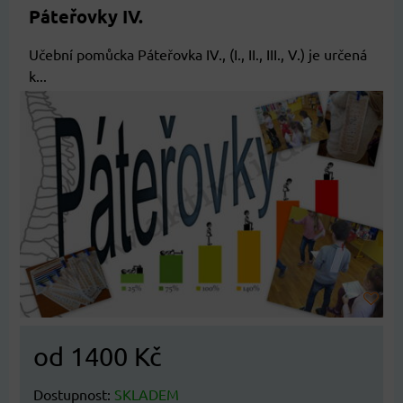
Páteřovky IV.
Učební pomůcka Páteřovka IV., (I., II., III., V.) je určená
k...
od 1400 Kč
Dostupnost:
SKLADEM