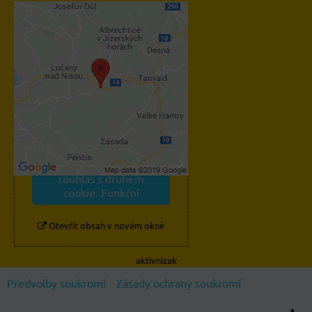
Externí obsah je blokován
Volbami soukromí
Přejete si načíst externí
obsah?
Povolit jednou
Povolit a zapamatovat -
souhlas s druhem
cookie: Funkční
Otevřít obsah v novém okně
aktivnizak
Předvolby soukromí
Zásady ochrany soukromí