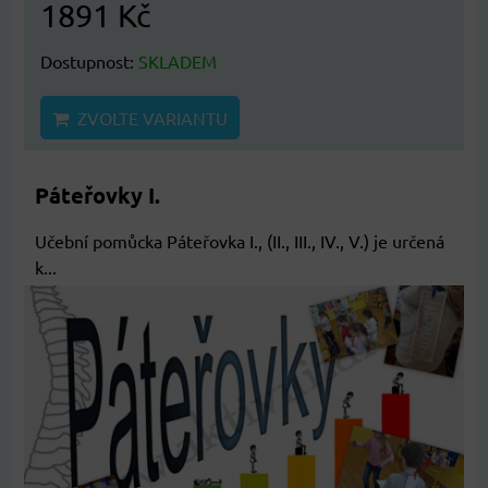
1891 Kč
Dostupnost:
SKLADEM
ZVOLTE VARIANTU
Páteřovky I.
Učební pomůcka Páteřovka I., (II., III., IV., V.) je určená
k...