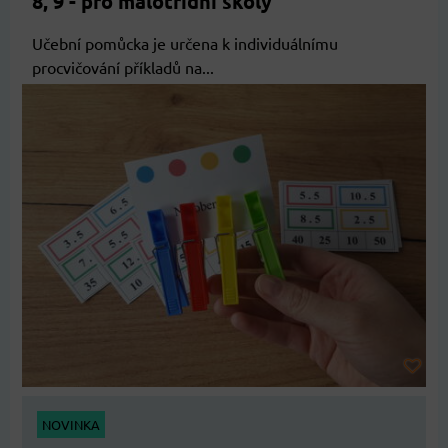
8, 9 - pro malotřídní školy
Učební pomůcka je určena k individuálnímu
procvičování příkladů na...
NOVINKA