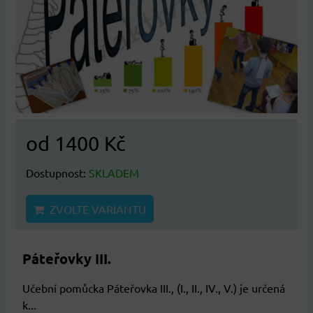
od 1400 Kč
Dostupnost:
SKLADEM
ZVOLTE VARIANTU
Páteřovky III.
Učební pomůcka Páteřovka III., (I., II., IV., V.) je určená
k...