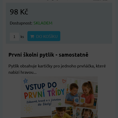
98 Kč
Dostupnost:
SKLADEM
DO KOŠÍKU
ks
První školní pytlík - samostatně
Pytlík obsahuje kartičky pro jednoho prvňáčka, které
nabízí hravou...