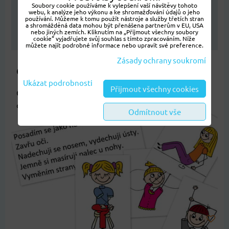
Soubory cookie používáme k vylepšení vaší návštěvy tohoto
Dostupnost:
SKLADEM
webu, k analýze jeho výkonu a ke shromažďování údajů o jeho
používání. Můžeme k tomu použít nástroje a služby třetích stran
a shromážděná data mohou být přenášena partnerům v EU, USA
nebo jiných zemích. Kliknutím na „Přijmout všechny soubory
DO KOŠÍKU
ks
cookie“ vyjadřujete svůj souhlas s tímto zpracováním. Níže
můžete najít podrobné informace nebo upravit své preference.
Zásady ochrany soukromí
Obrázkové mozkocvičení
Ukázat podrobnosti
Přijmout všechny cookies
Obrázková pomůcka se slovním popisem dvanácti
cviků se využívá ve...
Odmítnout vše