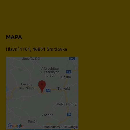
MAPA
Hlavní 1161, 46851 Smržovka
Externí obsah je blokován
Volbami soukromí
Přejete si načíst externí
obsah?
Povolit jednou
Povolit a zapamatovat -