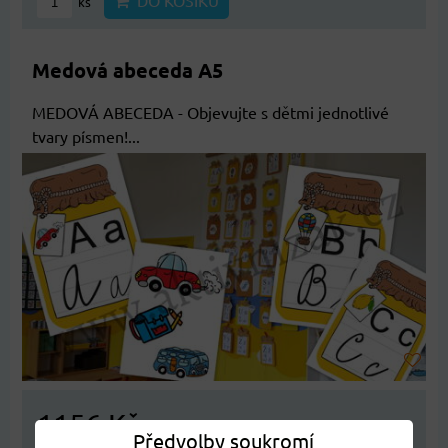
DO KOŠÍKU
ks
Medová abeceda A5
MEDOVÁ ABECEDA - Objevujte s dětmi jednotlivé
tvary písmen!...
1156 Kč
Předvolby soukromí