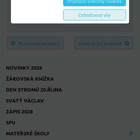
Přijmout všechny cookies
SLOVA PO S – TRIO
KARTY
Odmítnout vše
Předchozí produkt
Následující produkt
NOVINKY 2026
ŽÁKOVSKÁ KNÍŽKA
DEN STROMŮ 20.ŘÍJNA
SVATÝ VÁCLAV
ZÁPIS 2028
SPU
MATEŘSKÉ ŠKOLY