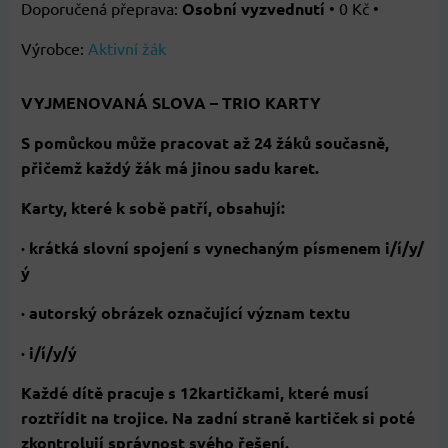
Osobní vyzvednutí
•
0 Kč
•
Výrobce:
Aktivní žák
VYJMENOVANÁ SLOVA – TRIO KARTY
S pomůckou může pracovat až 24 žáků současně,
přičemž každý žák má jinou sadu karet.
Karty, které k sobě patří, obsahují:
· krátká slovní spojení s vynechaným písmenem i/í/y/
ý
· autorský obrázek označující význam textu
· i/í/y/ý
Každé dítě pracuje s 12kartičkami, které musí
roztřídit na trojice. Na zadní straně kartiček si poté
zkontrolují správnost svého řešení.