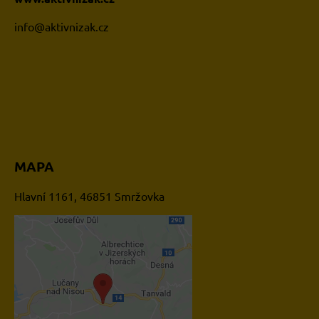
i
nfo@aktivnizak.cz
MAPA
Hlavní 1161, 46851 Smržovka
Externí obsah je blokován
Volbami soukromí
Přejete si načíst externí
obsah?