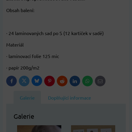
Obsah balení:
· 24 laminovaných sad po S (12 kartiček v sadě)
Materiál
· laminovací folie 125 mic
· papír 200g/m2
Bluesky
Twitter
Facebook
Pinterest
Reddit
LinkedIn
WhatsApp
E-
mail
Galerie
Doplňující informace
Galerie