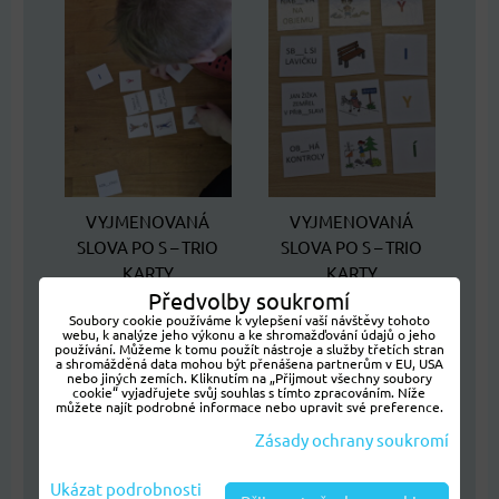
VYJMENOVANÁ
VYJMENOVANÁ
SLOVA PO S – TRIO
SLOVA PO S – TRIO
KARTY
KARTY
Předvolby soukromí
Soubory cookie používáme k vylepšení vaší návštěvy tohoto
webu, k analýze jeho výkonu a ke shromažďování údajů o jeho
používání. Můžeme k tomu použít nástroje a služby třetích stran
a shromážděná data mohou být přenášena partnerům v EU, USA
nebo jiných zemích. Kliknutím na „Přijmout všechny soubory
cookie“ vyjadřujete svůj souhlas s tímto zpracováním. Níže
můžete najít podrobné informace nebo upravit své preference.
Zásady ochrany soukromí
Ukázat podrobnosti
VYJMENOVANÁ