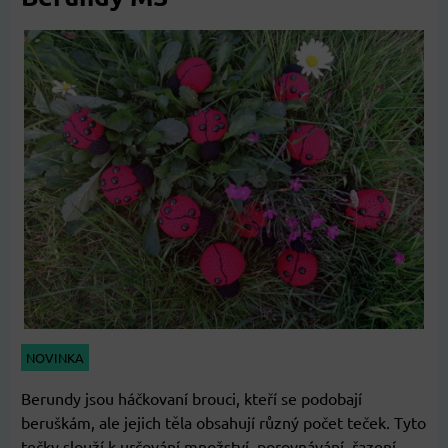
NOVINKA
Berundy jsou háčkovaní brouci, kteří se podobají
beruškám, ale jejich těla obsahují různý počet teček. Tyto
tečky slouží k určování množství, porovnávání, řazení…