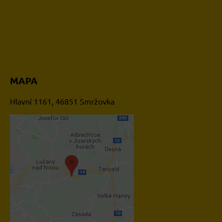
MAPA
Hlavní 1161, 46851 Smržovka
Externí obsah je blokován
Volbami soukromí
Přejete si načíst externí
obsah?
Povolit jednou