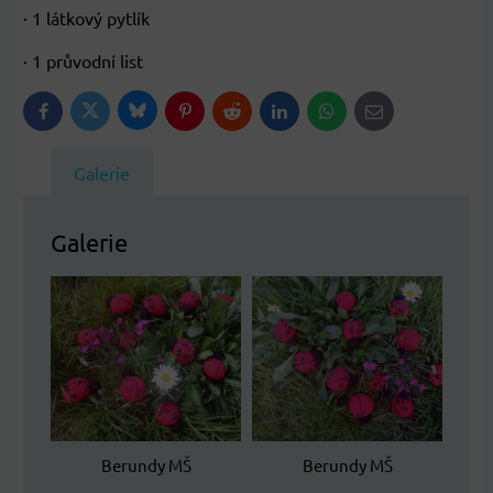
· 1 látkový pytlík
· 1 průvodní list
Bluesky
Twitter
Facebook
Pinterest
Reddit
LinkedIn
WhatsApp
E-
mail
Galerie
Galerie
Berundy MŠ
Berundy MŠ