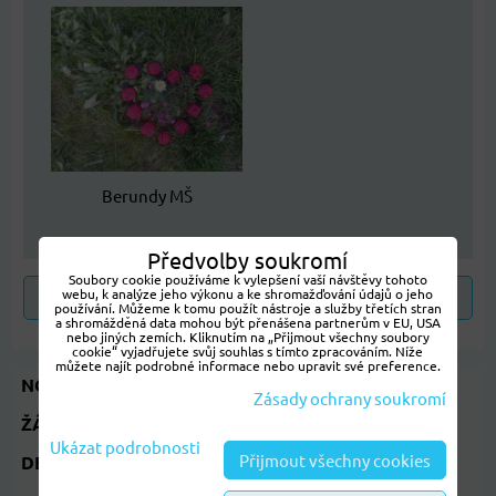
Berundy MŠ
Předvolby soukromí
Soubory cookie používáme k vylepšení vaší návštěvy tohoto
webu, k analýze jeho výkonu a ke shromažďování údajů o jeho
Předchozí produkt
Následující produkt
používání. Můžeme k tomu použít nástroje a služby třetích stran
a shromážděná data mohou být přenášena partnerům v EU, USA
nebo jiných zemích. Kliknutím na „Přijmout všechny soubory
cookie“ vyjadřujete svůj souhlas s tímto zpracováním. Níže
můžete najít podrobné informace nebo upravit své preference.
NOVINKY 2026
Zásady ochrany soukromí
ŽÁKOVSKÁ KNÍŽKA
Ukázat podrobnosti
Přijmout všechny cookies
DEN STROMŮ 20.ŘÍJNA