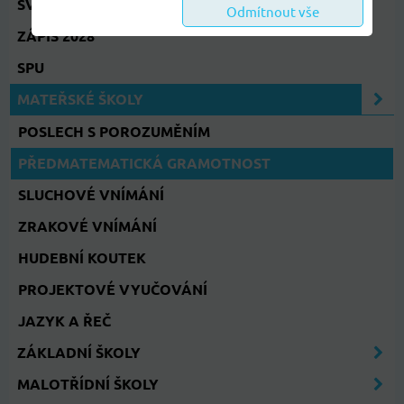
SVATÝ VÁCLAV
Odmítnout vše
ZÁPIS 2028
SPU
MATEŘSKÉ ŠKOLY
POSLECH S POROZUMĚNÍM
PŘEDMATEMATICKÁ GRAMOTNOST
SLUCHOVÉ VNÍMÁNÍ
ZRAKOVÉ VNÍMÁNÍ
HUDEBNÍ KOUTEK
PROJEKTOVÉ VYUČOVÁNÍ
JAZYK A ŘEČ
ZÁKLADNÍ ŠKOLY
MALOTŘÍDNÍ ŠKOLY