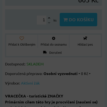
DO KOŠÍKU
ks
Přidat k Oblíbeným
Přidat do seznamu
Hlídací pes
Doručení
Dostupnost:
SKLADEM
Osobní vyzvednutí
•
0 Kč
•
Výrobce:
Aktivní žák
VRACEČKA - turistické ZNAČKY
Primárním cílem této hry je procvičení (naučení se)