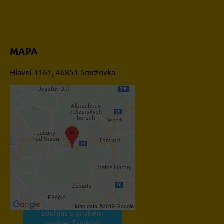
MAPA
Hlavní 1161, 46851 Smržovka
Externí obsah je blokován
Volbami soukromí
Přejete si načíst externí
obsah?
Povolit jednou
Povolit a zapamatovat -
souhlas s druhem
cookie: Funkční