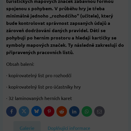
turistických mapových značek zábavnou formou
spojenou s pohybem. V průběhu hry je třeba
minimálně jednoho „rozhodčího" (učitele), který
bude kontrolovat správnost zapsaných údajů a
zároveň dodržování daných pravidel. Děti se
pohybují po herním prostoru a hledají kartičky se
symboly mapových značek. Ty následně zakreslují do
připravených pracovních listů.
Obsah balení:
· kopírovatelný list pro rozhodčí
· kopírovatelný list pro účastníky hry
· 32 laminovaných herních karet
Bluesky
Twitter
Facebook
Pinterest
Reddit
LinkedIn
WhatsApp
E-
mail
Galerie
Doplňující informace