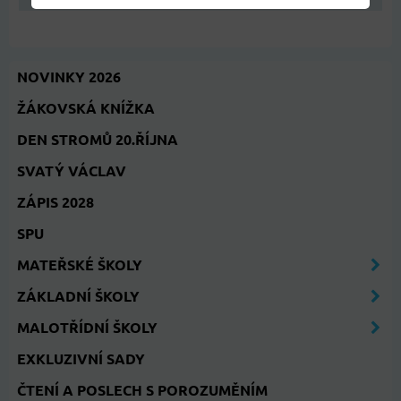
NOVINKY 2026
ŽÁKOVSKÁ KNÍŽKA
DEN STROMŮ 20.ŘÍJNA
SVATÝ VÁCLAV
ZÁPIS 2028
SPU
MATEŘSKÉ ŠKOLY
ZÁKLADNÍ ŠKOLY
MALOTŘÍDNÍ ŠKOLY
EXKLUZIVNÍ SADY
ČTENÍ A POSLECH S POROZUMĚNÍM