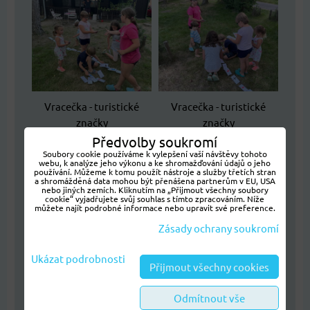
Vracečka - turistické
Vracečka - turistické
značky
značky
Předvolby soukromí
Soubory cookie používáme k vylepšení vaší návštěvy tohoto
webu, k analýze jeho výkonu a ke shromažďování údajů o jeho
používání. Můžeme k tomu použít nástroje a služby třetích stran
a shromážděná data mohou být přenášena partnerům v EU, USA
nebo jiných zemích. Kliknutím na „Přijmout všechny soubory
cookie“ vyjadřujete svůj souhlas s tímto zpracováním. Níže
můžete najít podrobné informace nebo upravit své preference.
Zásady ochrany soukromí
Ukázat podrobnosti
Vracečka - turistické
Přijmout všechny cookies
značky
Odmítnout vše