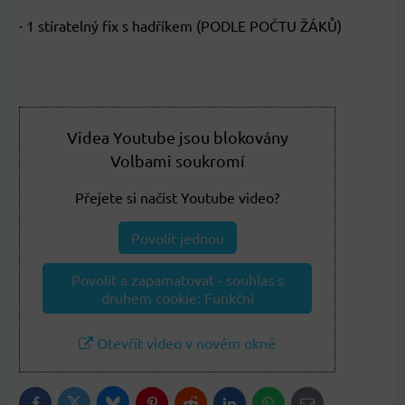
· 1 stíratelný fix s hadříkem (PODLE POČTU ŽÁKŮ)
Videa Youtube jsou blokovány
Volbami soukromí
Přejete si načíst Youtube video?
Povolit jednou
Povolit a zapamatovat - souhlas s
druhem cookie: Funkční
Otevřít video v novém okně