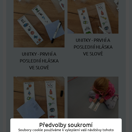
UNITKY - PRVNÍ A
POSLEDNÍ HLÁSKA
VE SLOVĚ
UNITKY - PRVNÍ A
POSLEDNÍ HLÁSKA
VE SLOVĚ
Předvolby soukromí
UNITKY - PRVNÍ A
Soubory cookie používáme k vylepšení vaší návštěvy tohoto