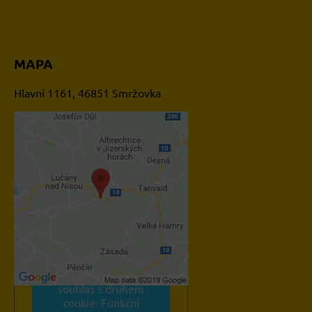
MAPA
Hlavní 1161, 46851 Smržovka
Externí obsah je blokován
Volbami soukromí
Přejete si načíst externí
obsah?
Povolit jednou
Povolit a zapamatovat -
souhlas s druhem
cookie: Funkční