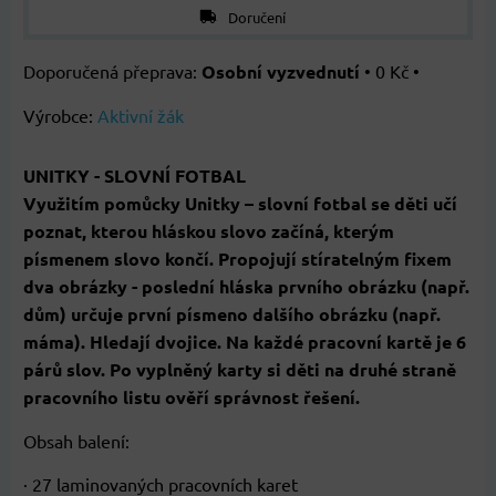
Doručení
Osobní vyzvednutí
•
0 Kč
•
Výrobce:
Aktivní žák
UNITKY - SLOVNÍ FOTBAL
Využitím pomůcky Unitky – slovní fotbal se děti učí
poznat, kterou hláskou slovo začíná, kterým
písmenem slovo končí. Propojují stíratelným fixem
dva obrázky - poslední hláska prvního obrázku (např.
dům) určuje první písmeno dalšího obrázku (např.
máma). Hledají dvojice. Na každé pracovní kartě je 6
párů slov. Po vyplněný karty si děti na druhé straně
pracovního listu ověří správnost řešení.
Obsah balení:
· 27 laminovaných pracovních karet