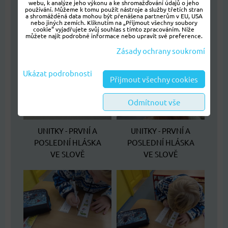
POSLEDNÍ HLÁSKA
webu, k analýze jeho výkonu a ke shromažďování údajů o jeho
UNITKY - PRVNÍ A
používání. Můžeme k tomu použít nástroje a služby třetích stran
VE SLOVĚ
POSLEDNÍ HLÁSKA
a shromážděná data mohou být přenášena partnerům v EU, USA
nebo jiných zemích. Kliknutím na „Přijmout všechny soubory
VE SLOVĚ
cookie“ vyjadřujete svůj souhlas s tímto zpracováním. Níže
můžete najít podrobné informace nebo upravit své preference.
Zásady ochrany soukromí
Ukázat podrobnosti
Přijmout všechny cookies
Odmítnout vše
UNITKY - PRVNÍ A
UNITKY - PRVNÍ A
POSLEDNÍ HLÁSKA
POSLEDNÍ HLÁSKA
VE SLOVĚ
VE SLOVĚ