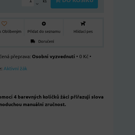
ks
 k Oblíbeným
Přidat do seznamu
Hlídací pes
Doručení
Osobní vyzvednutí
•
0 Kč
•
e:
Aktivní žák
omocí 4 barevných kolíčků žáci přiřazují slova
noduchou manuální zručnost.