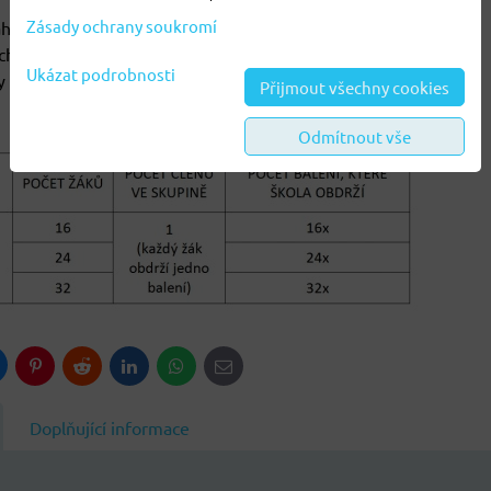
Zásady ochrany soukromí
huje:
h kartiček (72 slov)
Ukázat podrobnosti
y
Přijmout všechny cookies
Odmítnout vše
luesky
Pinterest
Reddit
LinkedIn
WhatsApp
E-
mail
Doplňující informace