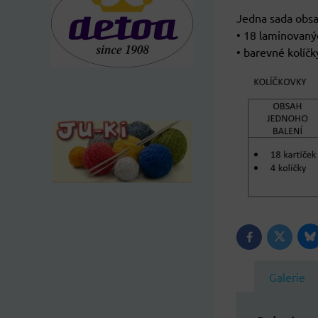
Jedna sada obsa
• 18 laminovanýc
• barevné kolíčk
B
Twitter
Facebook
Galerie