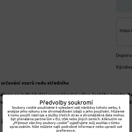
Přidat
Výrobc
určování vzorů rodu středního
ěřena na individuální procvičování učiva českého jazyka. P
Předvolby soukromí
sledkům/vzorům. Sekundárně tato činnost podporuje i jed
Soubory cookie používáme k vylepšení vaší návštěvy tohoto webu, k
analýze jeho výkonu a ke shromažďování údajů o jeho používání. Můžeme
k tomu použít nástroje a služby třetích stran a shromážděná data mohou
být přenášena partnerům v EU, USA nebo jiných zemích. Kliknutím na
 je podrobný popis aktivity.
„Přijmout všechny soubory cookie“ vyjadřujete svůj souhlas s tímto
zpracováním. Níže můžete najít podrobné informace nebo upravit své
preference.