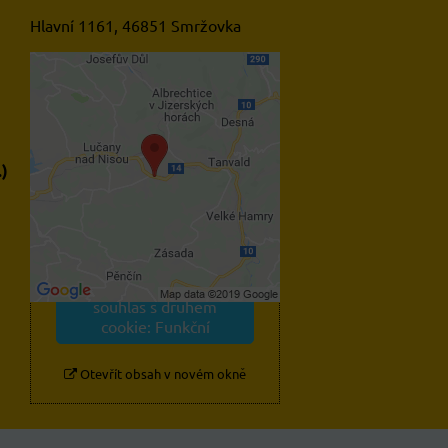
Hlavní 1161, 46851 Smržovka
Externí obsah je blokován
Volbami soukromí
.)
Přejete si načíst externí
obsah?
Povolit jednou
Povolit a zapamatovat -
souhlas s druhem
cookie: Funkční
Otevřít obsah v novém okně