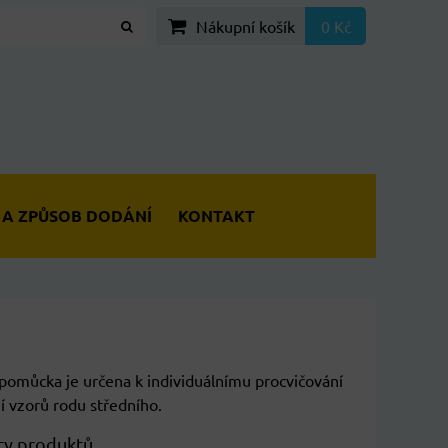
Nákupní košík
0 Kč
 A ZPŮSOB DODÁNÍ
KONTAKT
pomůcka je určena k individuálnímu procvičování
í vzorů rodu středního.
ty produktů