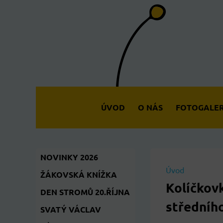
ÚVOD
O NÁS
FOTOGALER
NOVINKY 2026
Úvod
ŽÁKOVSKÁ KNÍŽKA
Kolíčkovk
DEN STROMŮ 20.ŘÍJNA
středníh
SVATÝ VÁCLAV