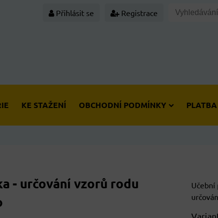
Přihlásit se
Registrace
IE
KE STAŽENÍ
OBCHODNÍ PODMÍNKY
PLATBA
a - určování vzorů rodu
Učební 
určován
o
Varian