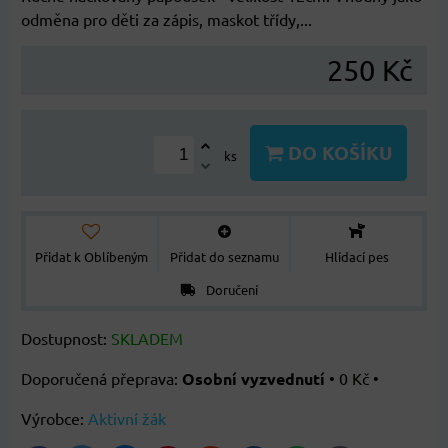
odměna pro děti za zápis, maskot třídy,...
250 Kč
DO KOŠÍKU
ks
Přidat k Oblíbeným
Přidat do seznamu
Hlídací pes
Doručení
Dostupnost:
SKLADEM
Osobní vyzvednutí
•
0 Kč
•
Výrobce:
Aktivní žák