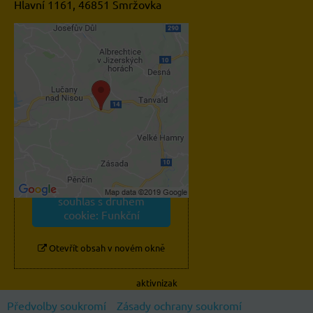
Hlavní 1161, 46851 Smržovka
Externí obsah je blokován
Volbami soukromí
Přejete si načíst externí
obsah?
Povolit jednou
Povolit a zapamatovat -
souhlas s druhem
cookie: Funkční
Otevřít obsah v novém okně
aktivnizak
Předvolby soukromí
Zásady ochrany soukromí