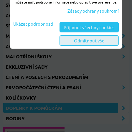
můžete najít podrobné informace nebo upravit své preference.
SVATÝ VÁCLAV
Zásady ochrany soukromí
ZÁPIS 2028
Ukázat podrobnosti
SPU
Přijmout všechny cookies
MATEŘSKÉ ŠKOLY
Odmítnout vše
ZÁKLADNÍ ŠKOLY
MALOTŘÍDNÍ ŠKOLY
EXKLUZIVNÍ SADY
ČTENÍ A POSLECH S POROZUMĚNÍM
PRVOPOČÁTEČNÍ ČTENÍ A PSANÍ
KOLÍČKOVKY
DOPLŇKY K POMŮCKÁM
RODINY