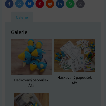
Bluesky
Twitter
Facebook
Pinterest
Reddit
LinkedIn
WhatsApp
E-
mail
Galerie
Galerie
Háčkovaný papoušek
Háčkovaný papoušek
Áža
Áža