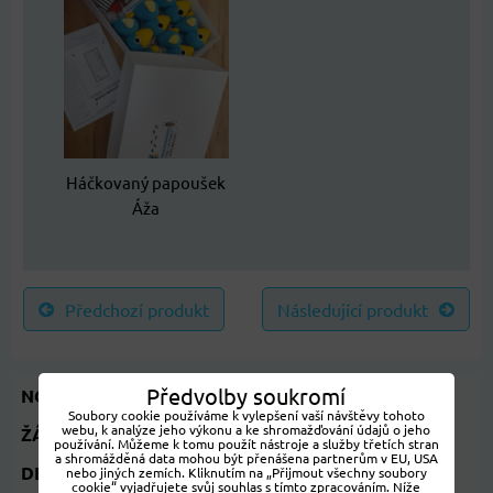
Háčkovaný papoušek
Áža
Předchozí produkt
Následující produkt
Předvolby soukromí
NOVINKY 2026
Soubory cookie používáme k vylepšení vaší návštěvy tohoto
webu, k analýze jeho výkonu a ke shromažďování údajů o jeho
ŽÁKOVSKÁ KNÍŽKA
používání. Můžeme k tomu použít nástroje a služby třetích stran
a shromážděná data mohou být přenášena partnerům v EU, USA
DEN STROMŮ 20.ŘÍJNA
nebo jiných zemích. Kliknutím na „Přijmout všechny soubory
cookie“ vyjadřujete svůj souhlas s tímto zpracováním. Níže