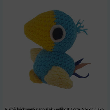
Ručně háčkovaný papoušek - velikost 12cm. Vhodný jako