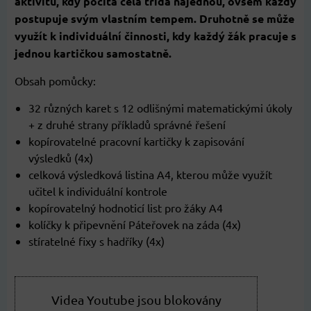
aktivitu, kdy počítá celá třída najednou, ovšem každý
postupuje svým vlastním tempem. Druhotně se může
využít k individuální činnosti, kdy každý žák pracuje s
jednou kartičkou samostatně.
Obsah pomůcky:
32 různých karet s 12 odlišnými matematickými úkoly
+ z druhé strany příkladů správné řešení
kopírovatelné pracovní kartičky k zapisování
výsledků (4x)
celková výsledková listina A4, kterou může využít
učitel k individuální kontrole
kopírovatelný hodnoticí list pro žáky A4
kolíčky k připevnění Páteřovek na záda (4x)
stíratelné fixy s hadříky (4x)
Videa Youtube jsou blokovány