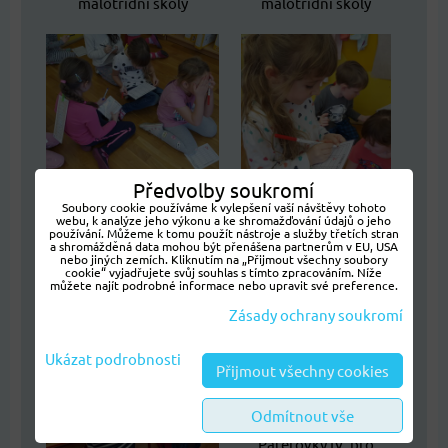
malotřídní školy
malotřídní školy
Předvolby soukromí
Páteřovky IV. pro
Soubory cookie používáme k vylepšení vaší návštěvy tohoto
webu, k analýze jeho výkonu a ke shromažďování údajů o jeho
malotřídní školy
používání. Můžeme k tomu použít nástroje a služby třetích stran
a shromážděná data mohou být přenášena partnerům v EU, USA
Páteřovky IV. pro
nebo jiných zemích. Kliknutím na „Přijmout všechny soubory
cookie“ vyjadřujete svůj souhlas s tímto zpracováním. Níže
malotřídní školy
můžete najít podrobné informace nebo upravit své preference.
Zásady ochrany soukromí
Ukázat podrobnosti
Přijmout všechny cookies
Odmítnout vše
Páteřovky IV. pro