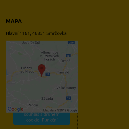
MAPA
Hlavní 1161, 46851 Smržovka
Externí obsah je blokován
Volbami soukromí
Přejete si načíst externí
obsah?
Povolit jednou
Povolit a zapamatovat -
souhlas s druhem
cookie: Funkční