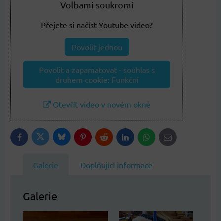
Volbami soukromí
Přejete si načíst Youtube video?
Povolit jednou
Povolit a zapamatovat - souhlas s
druhem cookie: Funkční
Otevřít video v novém okně
Bluesky
Twitter
Facebook
Pinterest
Reddit
LinkedIn
WhatsApp
E-
mail
Galerie
Doplňující informace
Galerie