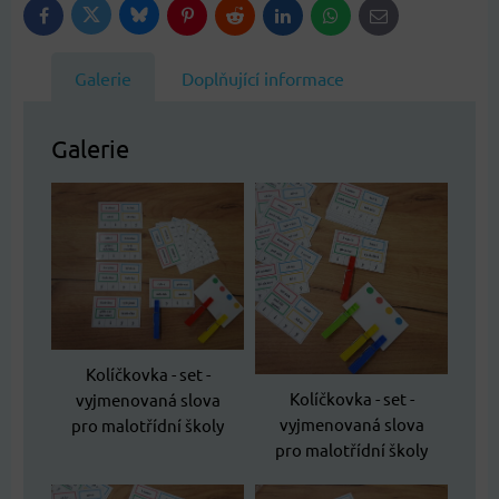
Bluesky
Twitter
Facebook
Pinterest
Reddit
LinkedIn
WhatsApp
E-
mail
Galerie
Doplňující informace
Galerie
Kolíčkovka - set -
Kolíčkovka - set -
vyjmenovaná slova
vyjmenovaná slova
pro malotřídní školy
pro malotřídní školy