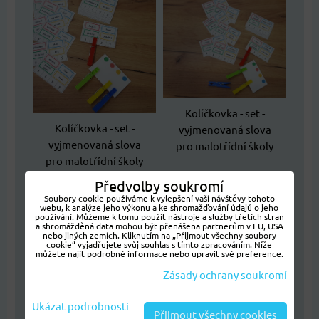
Kolíčkovka - set -
Kolíčkovka - set -
vyjmenovaná slova
vyjmenovaná slova
pro malotřídní školy
pro malotřídní školy
Předvolby soukromí
Soubory cookie používáme k vylepšení vaší návštěvy tohoto
webu, k analýze jeho výkonu a ke shromažďování údajů o jeho
používání. Můžeme k tomu použít nástroje a služby třetích stran
a shromážděná data mohou být přenášena partnerům v EU, USA
nebo jiných zemích. Kliknutím na „Přijmout všechny soubory
cookie“ vyjadřujete svůj souhlas s tímto zpracováním. Níže
můžete najít podrobné informace nebo upravit své preference.
Zásady ochrany soukromí
Kolíčkovka - set -
Ukázat podrobnosti
Přijmout všechny cookies