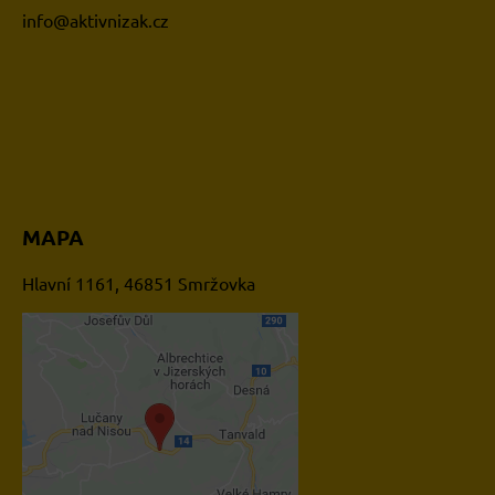
i
nfo@aktivnizak.cz
MAPA
Hlavní 1161, 46851 Smržovka
Externí obsah je blokován
Volbami soukromí
Přejete si načíst externí
obsah?