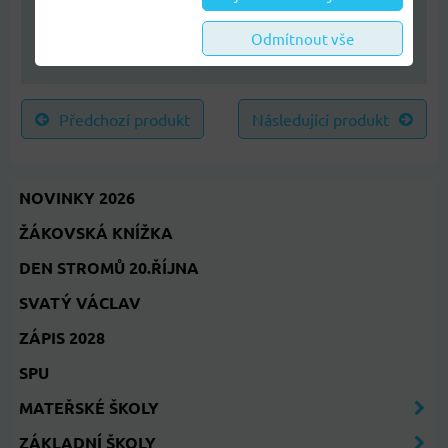
vyjmenovaná slova
pro malotřídní školy
Odmítnout vše
Předchozí produkt
Následující produkt
NOVINKY 2026
ŽÁKOVSKÁ KNÍŽKA
DEN STROMŮ 20.ŘÍJNA
SVATÝ VÁCLAV
ZÁPIS 2028
SPU
MATEŘSKÉ ŠKOLY
ZÁKLADNÍ ŠKOLY