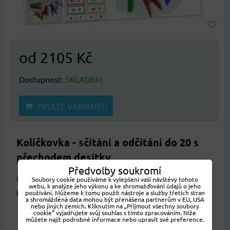
od 2105 Kč
Dostupnost:
SKLADEM
ZVOLTE VARIANTU
Kolíčkovka - sčítání a odčítání do 20 s
přechodem desítky
Předvolby soukromí
Učební pomůcka je určena k individuálnímu
Soubory cookie používáme k vylepšení vaší návštěvy tohoto
webu, k analýze jeho výkonu a ke shromažďování údajů o jeho
procvičování příkladů na...
používání. Můžeme k tomu použít nástroje a služby třetích stran
a shromážděná data mohou být přenášena partnerům v EU, USA
nebo jiných zemích. Kliknutím na „Přijmout všechny soubory
cookie“ vyjadřujete svůj souhlas s tímto zpracováním. Níže
můžete najít podrobné informace nebo upravit své preference.