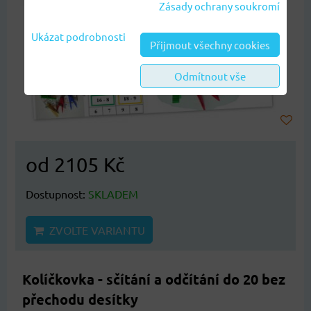
Zásady ochrany soukromí
Ukázat podrobnosti
Přijmout všechny cookies
Odmítnout vše
od 2105 Kč
Dostupnost:
SKLADEM
ZVOLTE VARIANTU
Kolíčkovka - sčítání a odčítání do 20 bez
přechodu desítky