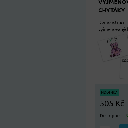
VYJMENOV
CHYTÁKY
Demonstrační k
vyjmenovaných
NOVINKA
505 Kč
Dostupnost: