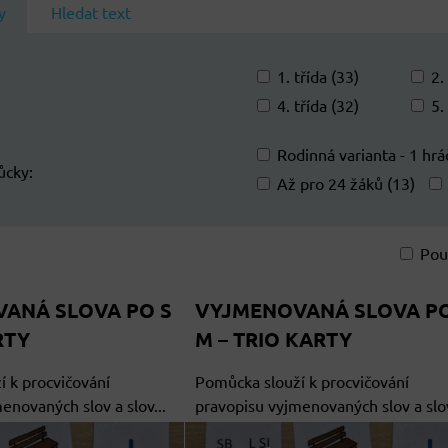
y
Hledat text
1. třída (33)
2.
4. třída (32)
5.
Rodinná varianta - 1 hráč
ůcky:
Až pro 24 žáků (13)
Pou
am
bulka
ANÁ SLOVA PO S
VYJMENOVANÁ SLOVA P
RTY
M – TRIO KARTY
 k procvičování
Pomůcka slouží k procvičování
enovaných slov a slov...
pravopisu vyjmenovaných slov a slov