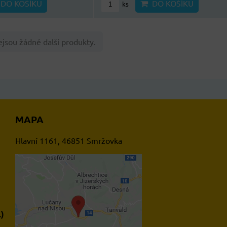
DO KOŠÍKU
DO KOŠÍKU
ks
jsou žádné další produkty.
MAPA
Hlavní 1161, 46851 Smržovka
Externí obsah je blokován
Volbami soukromí
.)
Přejete si načíst externí
obsah?