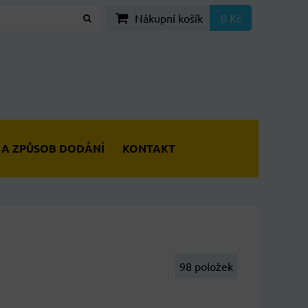
Nákupní košík
0 Kč
 A ZPŮSOB DODÁNÍ
KONTAKT
98
položek