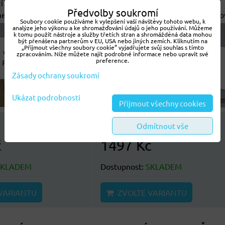
 k procvičování
Pomůcka slouží k procvičování
Předvolby soukromí
enovaných slov a slov...
pravopisu vyjmenovaných slov a slov
Soubory cookie používáme k vylepšení vaší návštěvy tohoto webu, k
analýze jeho výkonu a ke shromažďování údajů o jeho používání. Můžeme
k tomu použít nástroje a služby třetích stran a shromážděná data mohou
být přenášena partnerům v EU, USA nebo jiných zemích. Kliknutím na
„Přijmout všechny soubory cookie“ vyjadřujete svůj souhlas s tímto
zpracováním. Níže můžete najít podrobné informace nebo upravit své
preference.
Zásady ochrany soukromí
Ukázat podrobnosti
Přijmout všechny cookies
Odmítnout vše
NOVINKA
č
1497 Kč
SKLADEM
Dostupnost:
SKLADEM
VARIANTU
ZVOLTE VARIANTU