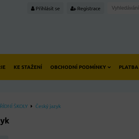
Přihlásit se
Registrace
IE
KE STAŽENÍ
OBCHODNÍ PODMÍNKY
PLATBA
ÍDNÍ ŠKOLY
Český jazyk
zyk