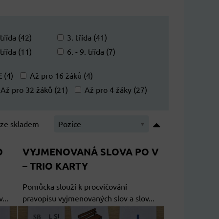
 třída (42)
3. třída (41)
 třída (11)
6. - 9. třída (7)
 (4)
Až pro 16 žáků (4)
Až pro 32 žáků (21)
Až pro 4 žáky (27)
ze skladem
Pozice
O
VYJMENOVANÁ SLOVA PO V
– TRIO KARTY
Pomůcka slouží k procvičování
...
pravopisu vyjmenovaných slov a slov...