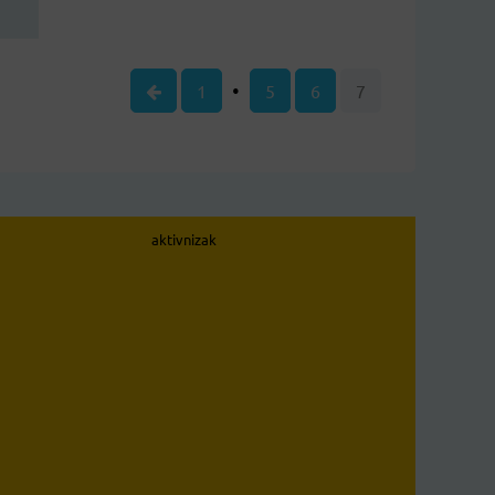
1
5
6
7
aktivnizak