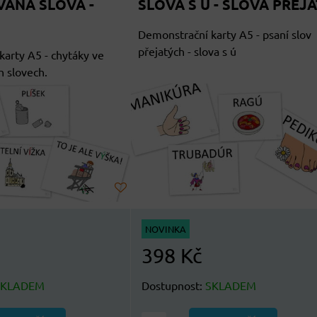
ANÁ SLOVA -
SLOVA S Ú - SLOVA PŘEJA
Demonstrační karty A5 - psaní slov
přejatých - slova s ú
arty A5 - chytáky ve
 slovech.
NOVINKA
398 Kč
SKLADEM
Dostupnost:
SKLADEM