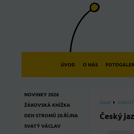
ÚVOD
O NÁS
FOTOGALER
NOVINKY 2026
Úvod
MALOTŘ
ŽÁKOVSKÁ KNÍŽKA
Český ja
DEN STROMŮ 20.ŘÍJNA
SVATÝ VÁCLAV