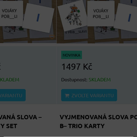
NOVINKA
č
1497 Kč
SKLADEM
Dostupnost:
SKLADEM
VARIANTU
ZVOLTE VARIANTU
ANÁ SLOVA –
VYJMENOVANÁ SLOVA P
Y SET
B– TRIO KARTY