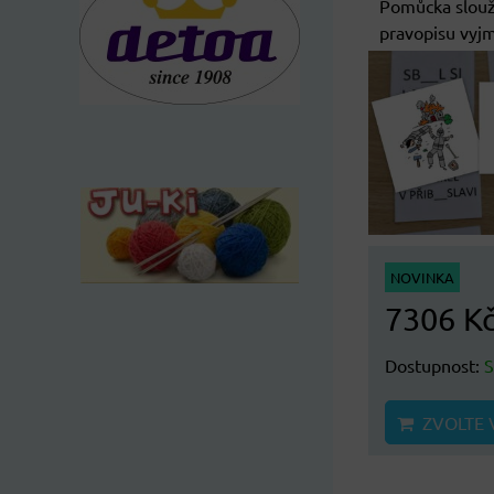
Pomůcka slouží
pravopisu vyjm
NOVINKA
7306 K
Dostupnost:
ZVOLTE 