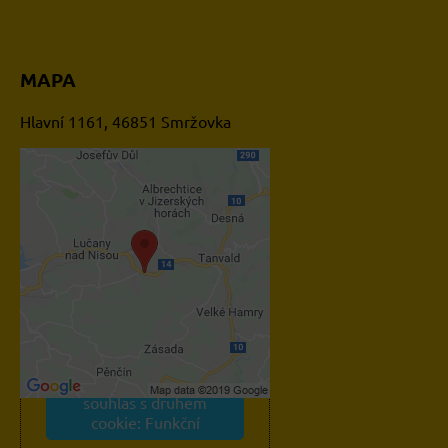
MAPA
Hlavní 1161, 46851 Smržovka
Externí obsah je blokován
Volbami soukromí
Přejete si načíst externí
obsah?
Povolit jednou
Povolit a zapamatovat -
souhlas s druhem
cookie: Funkční