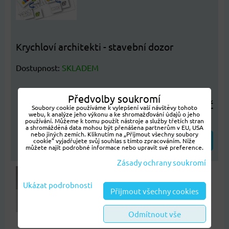
Krychloví architekti - stavební dozor
Dostupnost:
SKLADEM
Předvolby soukromí
954 Kč
Soubory cookie používáme k vylepšení vaší návštěvy tohoto
webu, k analýze jeho výkonu a ke shromažďování údajů o jeho
používání. Můžeme k tomu použít nástroje a služby třetích stran
a shromážděná data mohou být přenášena partnerům v EU, USA
nebo jiných zemích. Kliknutím na „Přijmout všechny soubory
ZVOLTE VARIANTU
cookie“ vyjadřujete svůj souhlas s tímto zpracováním. Níže
můžete najít podrobné informace nebo upravit své preference.
Zásady ochrany soukromí
Ukázat podrobnosti
Přijmout všechny cookies
Odmítnout vše