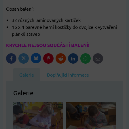
Obsah balení:
32 různých laminovaných kartiček
16 x 4 barevné herní kostičky do dvojice k vytváření
plánků staveb
KRYCHLE NEJSOU SOUČÁSTÍ BALENÍ!
Bluesky
Twitter
Facebook
Pinterest
Reddit
LinkedIn
WhatsApp
E-
mail
Galerie
Doplňující informace
Galerie