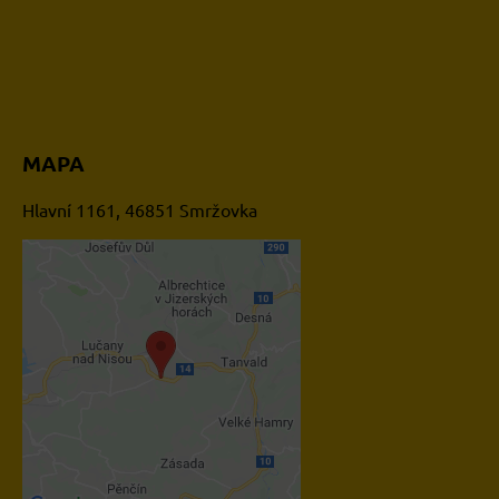
MAPA
Hlavní 1161, 46851 Smržovka
Externí obsah je blokován
Volbami soukromí
Přejete si načíst externí
obsah?
Povolit jednou