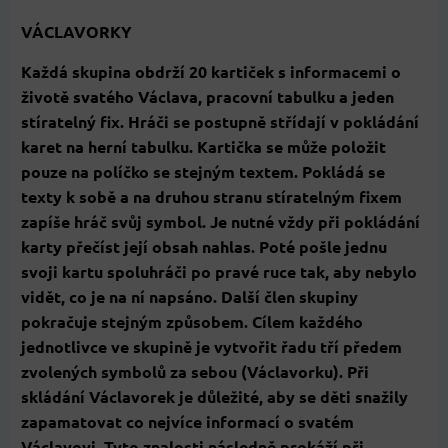
VÁCLAVORKY
Každá skupina obdrží 20 kartiček s informacemi o
životě svatého Václava, pracovní tabulku a jeden
stíratelný fix. Hráči se postupně střídají v pokládání
karet na herní tabulku. Kartička se může položit
pouze na políčko se stejným textem. Pokládá se
texty k sobě a na druhou stranu stíratelným fixem
zapíše hráč svůj symbol. Je nutné vždy při pokládání
karty přečíst její obsah nahlas. Poté pošle jednu
svoji kartu spoluhráči po pravé ruce tak, aby nebylo
vidět, co je na ní napsáno. Další člen skupiny
pokračuje stejným způsobem. Cílem každého
jednotlivce ve skupině je vytvořit řadu tří předem
zvolených symbolů za sebou (Václavorku). Při
skládání Václavorek je důležité, aby se děti snažily
zapamatovat co nejvíce informací o svatém
Václavovi. Tyto znalosti následně prokáží při