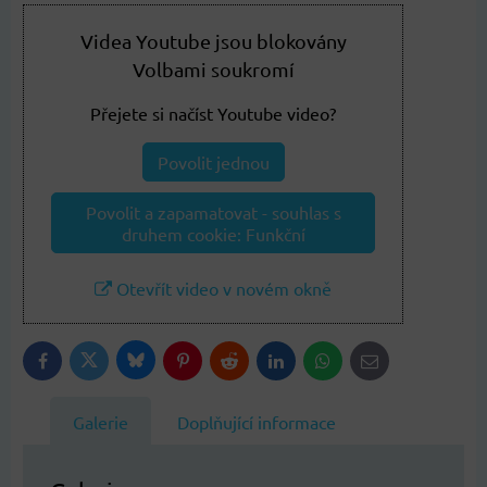
Videa Youtube jsou blokovány
Volbami soukromí
Přejete si načíst Youtube video?
Povolit jednou
Povolit a zapamatovat - souhlas s
druhem cookie: Funkční
Otevřít video v novém okně
Bluesky
Twitter
Facebook
Pinterest
Reddit
LinkedIn
WhatsApp
E-
mail
Galerie
Doplňující informace