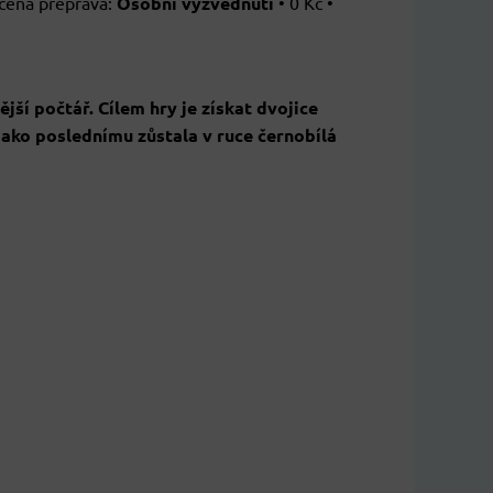
Osobní vyzvednutí
•
0 Kč
•
ější počtář. Cílem hry je získat dvojice
jako poslednímu zůstala v ruce černobílá