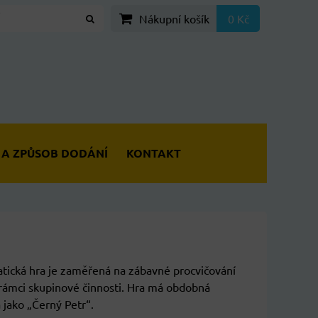
Nákupní košík
0 Kč
 A ZPŮSOB DODÁNÍ
KONTAKT
ická hra je zaměřená na zábavné procvičování
 rámci skupinové činnosti. Hra má obdobná
a jako „Černý Petr“.