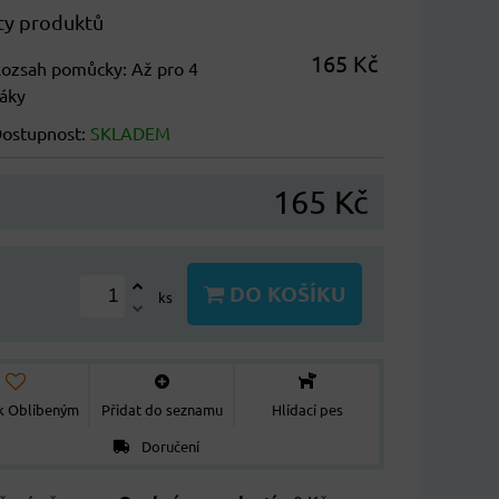
ty produktů
165 Kč
ozsah pomůcky
:
Až pro 4
áky
ostupnost:
SKLADEM
165 Kč
DO KOŠÍKU
ks
 k Oblíbeným
Přidat do seznamu
Hlídací pes
Doručení