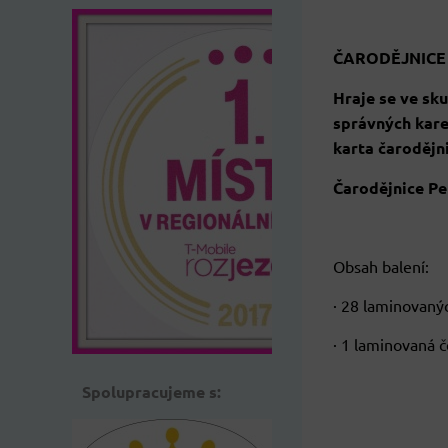
ČARODĚJNICE
Hraje se ve sku
správných kare
karta čarodějni
Čarodějnice Pet
Obsah balení:
· 28 laminovaný
· 1 laminovaná č
Spolupracujeme s: