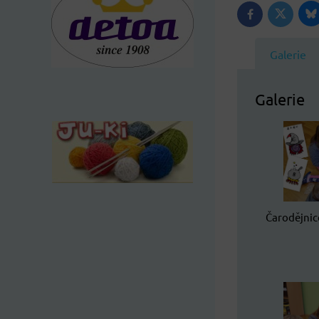
B
Twitter
Facebook
Galerie
Galerie
Čarodějnice