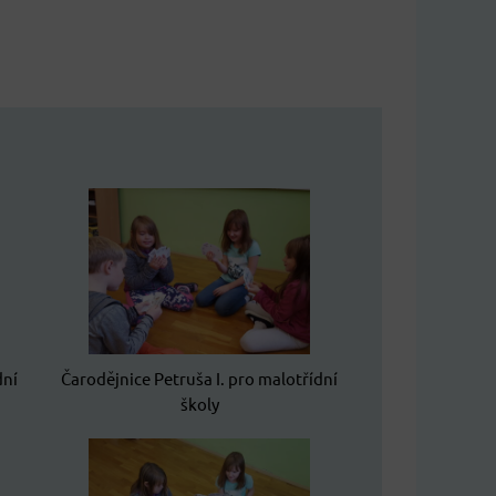
dní
Čarodějnice Petruša I. pro malotřídní
školy