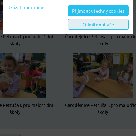
Ukázat podrobnosti
Přijmout všechny cookies
Odmítnout vše
 Petruša I. pro malotřídní
Čarodějnice Petruša I. pro malotří
školy
školy
 Petruša I. pro malotřídní
Čarodějnice Petruša I. pro malotří
školy
školy