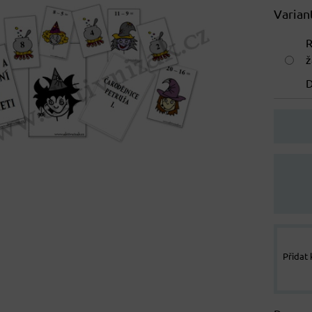
Varian
R
ž
D
Přidat