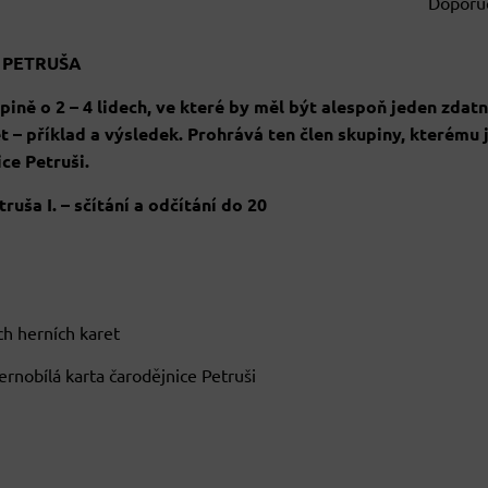
 PETRUŠA
pině o 2 – 4 lidech, ve které by měl být alespoň jeden zdatn
t – příklad a výsledek. Prohrává ten člen skupiny, kterému 
ce Petruši.
ruša I. – sčítání a odčítání do 20
ch herních karet
ernobílá karta čarodějnice Petruši