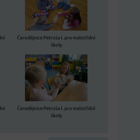
dní
Čarodějnice Petruša I. pro malotřídní
školy
dní
Čarodějnice Petruša I. pro malotřídní
školy