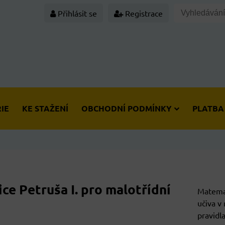
Přihlásit se
Registrace
IE
KE STAŽENÍ
OBCHODNÍ PODMÍNKY
PLATBA
ce Petruša I. pro malotřídní
Matemat
učiva v
pravidl