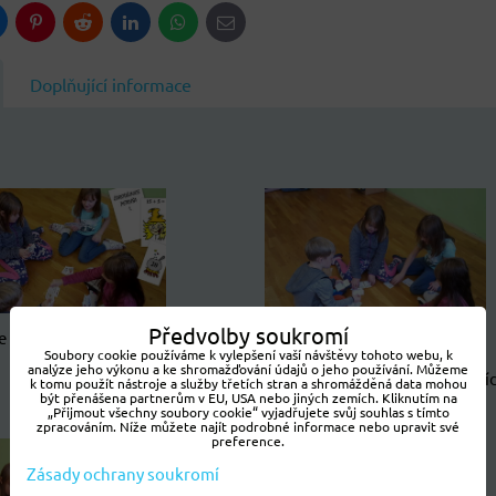
luesky
Pinterest
Reddit
LinkedIn
WhatsApp
E-
mail
Doplňující informace
Předvolby soukromí
 Petruša I. pro malotřídní
Soubory cookie používáme k vylepšení vaší návštěvy tohoto webu, k
školy
analýze jeho výkonu a ke shromažďování údajů o jeho používání. Můžeme
Čarodějnice Petruša I. pro malotří
k tomu použít nástroje a služby třetích stran a shromážděná data mohou
být přenášena partnerům v EU, USA nebo jiných zemích. Kliknutím na
školy
„Přijmout všechny soubory cookie“ vyjadřujete svůj souhlas s tímto
zpracováním. Níže můžete najít podrobné informace nebo upravit své
preference.
Zásady ochrany soukromí