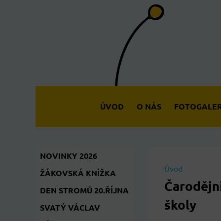
ÚVOD
O NÁS
FOTOGALER
NOVINKY 2026
Úvod
ŽÁKOVSKÁ KNÍŽKA
Čarodějni
DEN STROMŮ 20.ŘÍJNA
školy
SVATÝ VÁCLAV