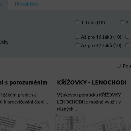
y
Hledat text
1. třída (18)
2.
Až pro 16 žáků (10)
ůcky:
Až pro 32 žáků (10)
Pou
am
bulka
ení s porozuměním
KŘÍŽOVKY - LENOCHODI
í žákům prvních a
Výukovou pomůcku KŘÍŽOVKY –
 k procvičování čtení...
LENOCHODI je možné využít v
různých...