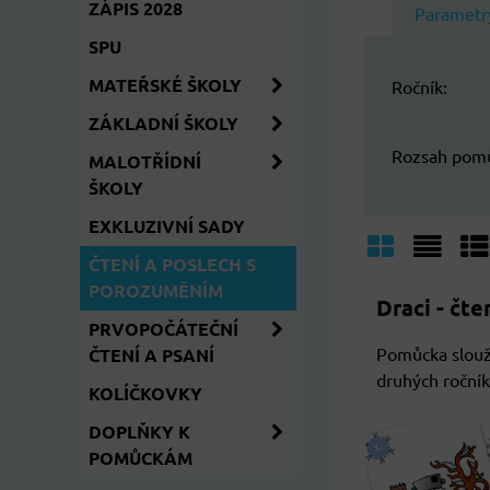
ZÁPIS 2028
Parametr
SPU
MATEŘSKÉ ŠKOLY
Ročník:
ZÁKLADNÍ ŠKOLY
Rozsah pom
MALOTŘÍDNÍ
ŠKOLY
EXKLUZIVNÍ SADY
ČTENÍ A POSLECH S
Mřížka
Sezn
Ta
POROZUMĚNÍM
Draci - čt
PRVOPOČÁTEČNÍ
Pomůcka slouž
ČTENÍ A PSANÍ
druhých ročníků
KOLÍČKOVKY
DOPLŇKY K
POMŮCKÁM