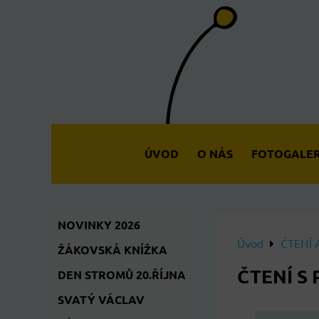
ÚVOD
O NÁS
FOTOGALER
NOVINKY 2026
Úvod
ČTENÍ
ŽÁKOVSKÁ KNÍŽKA
ČTENÍ S
DEN STROMŮ 20.ŘÍJNA
SVATÝ VÁCLAV