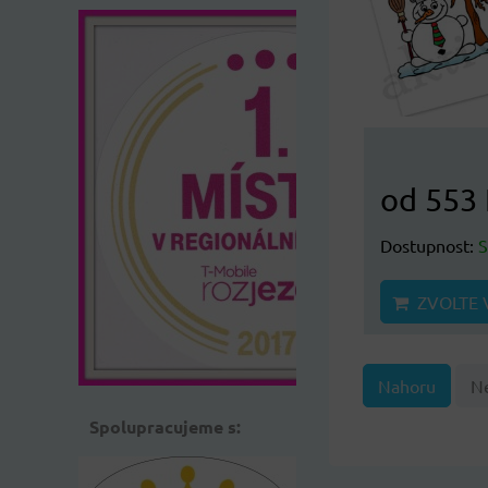
od 553 
Dostupnost:
ZVOLTE 
Nahoru
Ne
Spolupracujeme s: