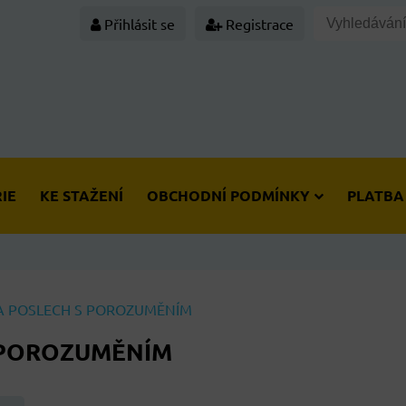
Přihlásit se
Registrace
IE
KE STAŽENÍ
OBCHODNÍ PODMÍNKY
PLATBA
 A POSLECH S POROZUMĚNÍM
 POROZUMĚNÍM