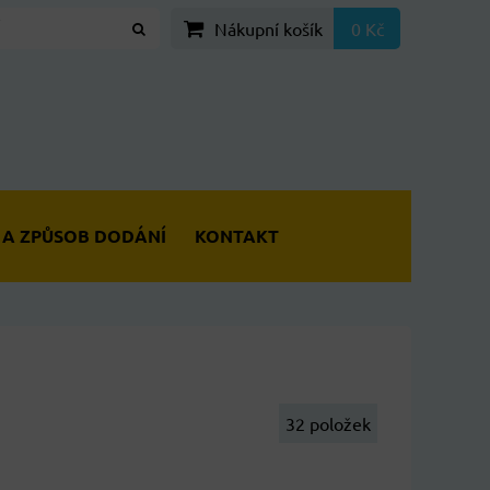
Nákupní košík
0 Kč
 A ZPŮSOB DODÁNÍ
KONTAKT
32
položek