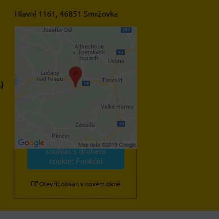
Hlavní 1161, 46851 Smržovka
Externí obsah je blokován
Volbami soukromí
.)
Přejete si načíst externí
obsah?
Povolit jednou
Povolit a zapamatovat -
souhlas s druhem
cookie: Funkční
Otevřít obsah v novém okně